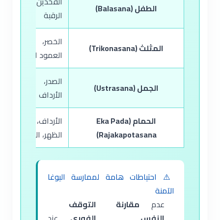
الفخذين، الكاحلين، 
الطفل (Balasana)
الرقبة
الخصر، الفخذين، ا
المثلث (Trikonasana)
العمود الفقري
الصدر، البطن، الف
الجمل (Ustrasana)
الأرداف
الحمام (Eka Pada
الأرداف، الفخذين،
Rajakapotasana)
الظهر، الوركين
⚠️ احتياطات هامة لممارسة اليوغا
الآمنة
عدم
مقارنة
التوقف
النفس
الفوري
عند