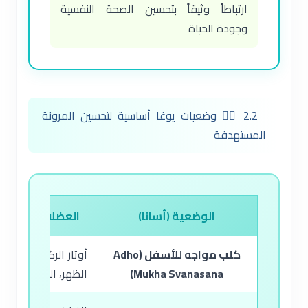
ارتباطاً وثيقاً بتحسين الصحة النفسية
وجودة الحياة
2.2 🧘‍♀️ وضعيات يوغا أساسية لتحسين المرونة
المستهدفة
الوضعية (أسانا)
العضلات المسته
كلب مواجه للأسفل (Adho
أوتار الركبة، عضلات 
Mukha Svanasana)
الظهر، الكتفين