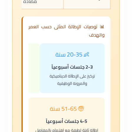
مضادة
📊 توصيات الإطالة المثلى حسب العمر
والهدف
👶 20-35 سنة
👨‍🦳 36-50 سنة
2-3 جلسات أسبوعياً
3-4 جلسات أسبوعياً
تركيز على الإطالة الديناميكية
والمرونة الوظيفية
🧓 51-65 سنة
4-5 جلسات أسبوعياً
إطالة ثابتة لطيفة مع اهتمام بالمفاصل