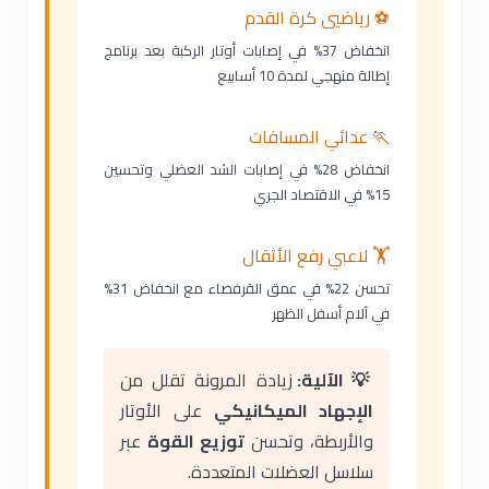
⚽ رياضيي كرة القدم
انخفاض 37% في إصابات أوتار الركبة بعد برنامج
إطالة منهجي لمدة 10 أسابيع
🏃 عدائي المسافات
انخفاض 28% في إصابات الشد العضلي وتحسين
15% في الاقتصاد الجري
🏋️ لاعبي رفع الأثقال
تحسن 22% في عمق القرفصاء مع انخفاض 31%
في آلام أسفل الظهر
💡 الآلية:
زيادة المرونة تقلل من
الإجهاد الميكانيكي
على الأوتار
والأربطة، وتحسن
توزيع القوة
عبر
سلاسل العضلات المتعددة.