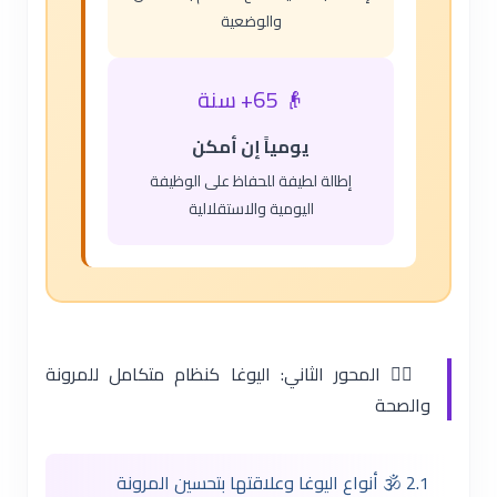
والوضعية
👴 65+ سنة
يومياً إن أمكن
إطالة لطيفة للحفاظ على الوظيفة
اليومية والاستقلالية
🧘‍♂️ المحور الثاني: اليوغا كنظام متكامل للمرونة
والصحة
2.1 🕉️ أنواع اليوغا وعلاقتها بتحسين المرونة