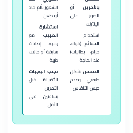
بالآخرين
أو
الشعور بألم حاد
الصور على
أو طعن
الإنترنت
استشارة
استخدام
الطبيب
مع
الدعائم
(بلوك،
وجود إصابات
حزام، بطانيات)
سابقة أو حالات
عند الحاجة
طبية
التنفس
بشكل
تجنب الوجبات
طبيعي وعدم
الثقيلة
قبل
حبس الأنفاس
التمرين
بساعتين على
الأقل