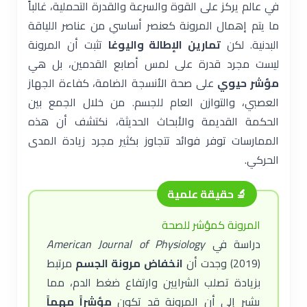
في عالم يركز على القوة والسرعة والقدرة التحملية، غالباً
ما يتم إهمال المرونة كعنصر أساسي من عناصر اللياقة
البدنية. لكن
تمارين الإطالة واليوغا
تثبت أن المرونة
ليست مجرد قدرة على لمس أصابع القدمين، بل هي
مؤشر حيوي
على صحة الأنسجة الضامة، كفاءة الجهاز
العصبي، والتوازن العام للجسم. من خلال الجمع بين
الحكمة القديمة والأبحاث الحديثة، نكتشف أن هذه
الممارسات توفر فوائد تتجاوز بكثير مجرد زيادة المدى
الحركي.
🔬 حقيقة علمية
المرونة كمؤشر للصحة
دراسة في
American Journal of Physiology
(2019) وجدت أن
انخفاض مرونة الجسم
مرتبط
بزيادة تصلب الشرايين وارتفاع ضغط الدم، مما
يشير إلى أن المرونة قد تكون
مؤشراً مهماً