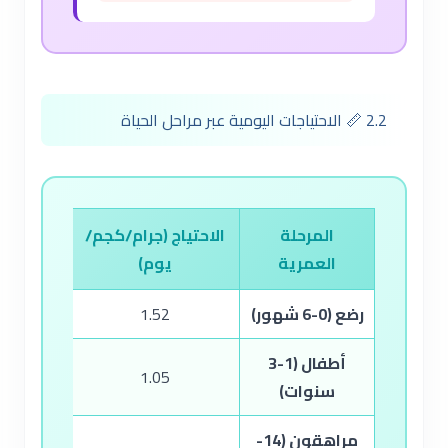
2.2 📏 الاحتياجات اليومية عبر مراحل الحياة
المرحلة
الاحتياج (جرام/كجم/
العمرية
يوم)
(ج
رضع (0-6 شهور)
1.52
أطفال (1-3
1.05
سنوات)
مراهقون (14-