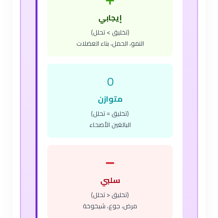
➕
إيجابي
(تخليق > تحلل)
النمو، الحمل، بناء العضلات
0
متوازن
(تخليق = تحلل)
البالغين الأصحاء
➖
سلبي
(تخليق < تحلل)
مرض، جوع، شيخوخة