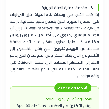
🧬 المقدمة: عمارة الحياة الجزيئية
إذا كانت الخلايا هي
وحدات بناء الحياة
، فإن البروتينات
هي
العمال المهرة
الذين ينفذون جميع عملياتها. دراسة
في
Nature Structural & Molecular Biology
تشير إلى أن
الجسم البشري يحتوي على أكثر من 2 مليون بروتين
مختلف
، كل منها مطوي بشكل فريد لأداء وظيفة
محددة. من
الهيموغلوبين
الذي ينقل الأكسجين إلى
الأنسولين
الذي ينظم السكر، ومن
الكولاجين
الذي يدعم
الجلد إلى
الأجسام المضادة
التي تحمينا، البروتينات هي
لغات الحياة الكيميائية
التي تترجم الشفرة الجينية إلى
واقع بيولوجي.
🔬 حقيقة مذهلة
تعدد الوظائف في جزيء واحد
بروتين
الأكتين
في العضلات يغير شكله 100 مرة