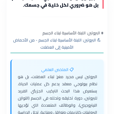
بل هو ضروري لكل خلية في جسمك.
# البروتين: اللبنة الأساسية لبناء الجسم
💪 البروتين: اللبنة الأساسية لبناء الجسم - من الأحماض
الأمينية إلى العضلات
📋 الملخص العلمي
البروتين ليس مجرد مغذٍ لبناء العضلات، بل هو
نظام بيولوجي معقد يدعم كل عمليات الحياة.
يستعرض هذا البحث التركيب الجزيئي الفريد
للبروتين، دورة تخليقه وتحلله في الجسم (التوازن
النيتروجيني)، والوظائف المتعددة التي تؤديها
البروتينات كإنزيمات ونواقل ومناعة. تحلل الدراسة