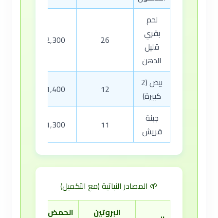
لحم
بقري
92
2,300
26
قليل
الدهن
بيض (2
97
1,400
12
كبيرة)
جبنة
95
1,300
11
قريش
🌱 المصادر النباتية (مع التكميل)
البروتين
الحمض
المكمل