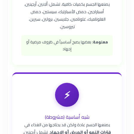
يصنعها الجسم بكميات كافية. تشمل: ألانين، أرجينين،
أسباراجين، حمض الأسبارتيك، سيستين، حمض
الغلوتاميك، غلوتامين، جلايسين، برولين، سيرين،
تيروسين.
معلومة:
بعضها يصبح أساسياً في ظروف مرضية أو
إجهاد
⚡
شبه أساسية (مشروطة)
يصنعها الجسم عادة ولكن قد يحتاجها من الغذاء في
فترات النمو أو المرض أو الإجهاد
. تشمل: أرجينين،