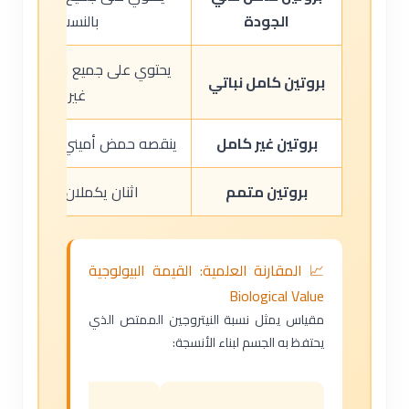
الجودة
بالنسب المثلى
يحتوي على جميع الأحماض ول
بروتين كامل نباتي
غير مثالية
بروتين غير كامل
ينقصه حمض أميني أساسي واحد
بروتين متمم
اثنان يكملان نقص بعض
📈 المقارنة العلمية: القيمة البيولوجية
Biological Value
مقياس يمثل نسبة النيتروجين الممتص الذي
يحتفظ به الجسم لبناء الأنسجة: