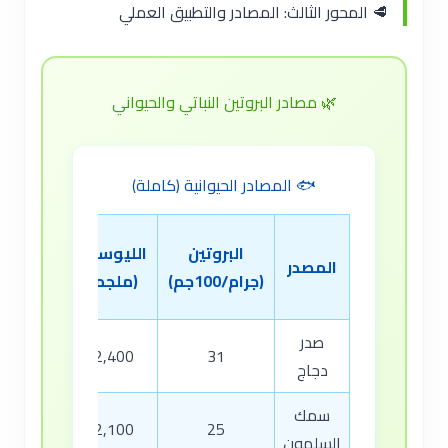
🥩 المحور الثالث: المصادر والتطبيق العملي
🌿 مصادر البروتين النباتي والحيواني
🐟 المصادر الحيوانية (كاملة)
قابلية
البروتين
الليوسين
المصدر
الهضم
(جرام/100جم)
(ملجم)
(%)
صدر
94
2,400
31
دجاج
سمك
92
2,100
25
السلمون