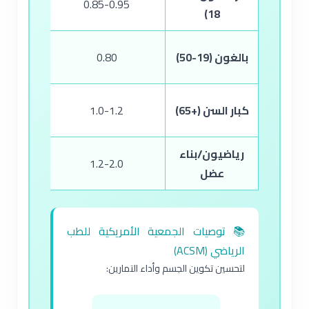
67
0.85-0.95
18)
بالغون (19-50)
0.80
كبار السن (+65)
1.0-1.2
84
رياضيون/بناء
40
1.2-2.0
عضل
📚 توصيات الجمعية الأمريكية للطب
الرياضي (ACSM)
لتحسين تكوين الجسم وأداء التمارين: