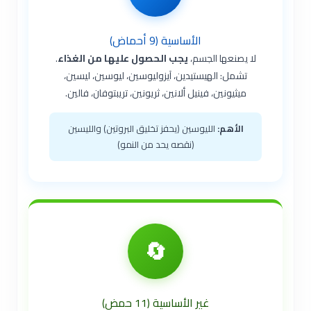
الأساسية (9 أحماض)
لا يصنعها الجسم،
يجب الحصول عليها من الغذاء
.
تشمل: الهيستيدين، آيزوليوسين، ليوسين، ليسين،
ميثيونين، فينيل ألانين، ثريونين، تريبتوفان، فالين.
الأهم:
الليوسين (يحفز تخليق البروتين) والليسين
(نقصه يحد من النمو)
🔄
غير الأساسية (11 حمض)