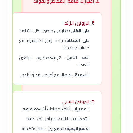
⚠️ اعتبارات هامة: المخاطر والفوائد
💊 البروتين الزائد
على الكلى:
خطر على مرضى الكلى القائمة
على العظام:
زيادة إفراز الكالسيوم مع
كميات عالية جداً
الحد الآمن:
2جم/كجم/يوم للبالغين
الأصحاء
السمية:
نادرة إلا مع أمراض كبد أو كلوي
🌱 البروتين النباتي
المميزات:
ألياف، مضادات أكسدة، قلوية
التحديات:
قابلية هضم أقل (75-85%)
الاستراتيجية:
الجمع بين مصادر متكاملة