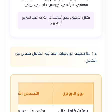
سيستين، غلوتامين، تيروسين، جلايسين، برولين.
مثال:
الأرجينين يصبح أساسياً في فترات النمو السريع
أو الجروح
1.2 📊 تصنيف البروتينات الغذائية: الكامل مقابل غير
الكامل
نوع البروتين
الأحماض الأمينية المح
بروتين كامل عالي
يحتوي على جميع الأحماض ا