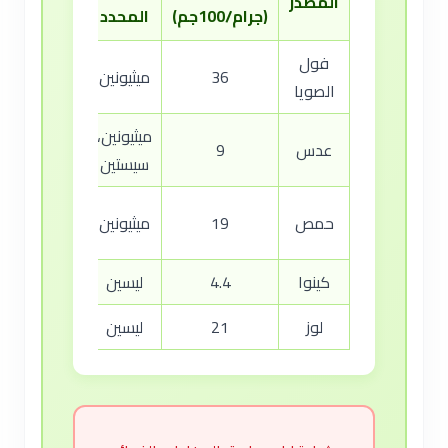
المصدر
(جرام/100جم)
المحدد
المثالي
فول
36
ميثيونين
أرز، ذرة
الصويا
ميثيونين،
عدس
9
أرز، خبز
سيستين
سمسم،
حمص
19
ميثيونين
حبوب
كينوا
4.4
ليسين
بقوليات
لوز
21
ليسين
بقوليات