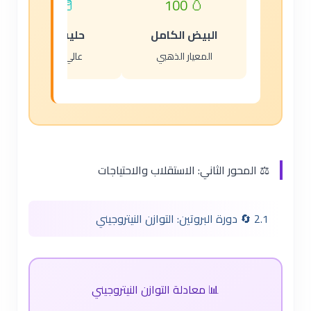
🥛 91
🥚 100
البيض الكامل
حليب البقر
المعيار الذهبي
عالي الجودة
⚖️ المحور الثاني: الاستقلاب والاحتياجات
2.1 🔄 دورة البروتين: التوازن النيتروجيني
📊 معادلة التوازن النيتروجيني