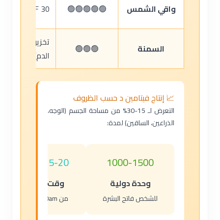
واقي الشمس
🟢🟢🟢🟢🟢
SPF 30 يقلل التصنيع بنسبة 95-98%
تخزين فيتامين
السمنة
🟢🟢🟢
الدم)
📈 إنتاج فيتامين د حسب الظروف
التعرض لـ 15-30% من مساحة الجسم (الوجه،
الذراعين، الساقين) لمدة:
1000-1500
15-20 دقيقة
وحدة دولية
وقت التعرض
للشخص فاتح البشرة
من 10am إلى 3pm