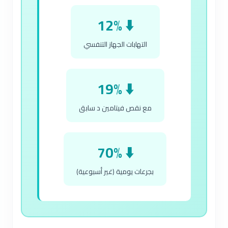
⬇️ 12%
التهابات الجهاز التنفسي
⬇️ 19%
مع نقص فيتامين د سابق
⬇️ 70%
بجرعات يومية (غير أسبوعية)