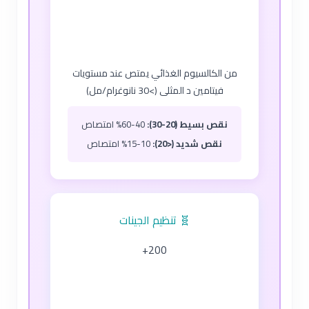
من الكالسيوم الغذائي يمتص عند مستويات
فيتامين د المثلى (>30 نانوغرام/مل)
نقص بسيط (20-30):
40-60% امتصاص
نقص شديد (<20):
10-15% امتصاص
🧬 تنظيم الجينات
200+