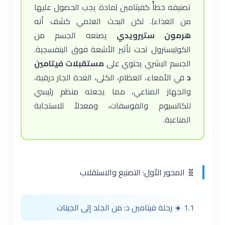
تصنيفه خطأً كفيتامين (مادة يجب الحصول عليها
من الغذاء). لكن البحث العلمي كشف أنه
هرمون ستيرويدي
يصنعه الجسم من
الكوليسترول تحت تأثير الأشعة فوق البنفسجية.
الجسم البشري يحتوي على
مستقبلات فيتامين
د
في الأمعاء، العظام، الكلى، الغدة الجار درقية،
والجهاز المناعي، مما يجعله منظم رئيسي
للكالسيوم والفوسفات، ومعدلاً للاستجابة
المناعية.
🧬 المحور الأول: التصنيع والاستقلاب
1.1 ☀️ رحلة فيتامين د: من الجلد إلى الجينات