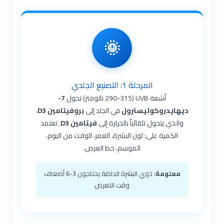
🌞
المرحلة 1: التصنيع الجلدي
أشعة UVB (290-315 نانومتر) تحول
7-
ديهايدروكوليسترول
في الجلد إلى
بروفيتامين D3
،
والذي يتحول تلقائياً بالحرارة إلى
فيتامين D3
. تعتمد
الكمية على: لون البشرة، العمر، الوقت من اليوم،
الموسم، خط العرض.
معلومة:
ذوي البشرة الداكنة يحتاجون 3-6 أضعاف
وقت التعرض