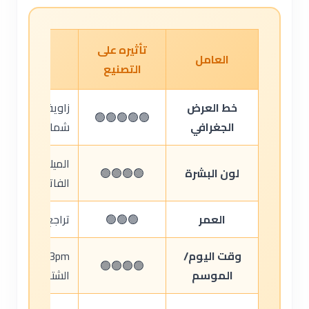
تأثيره على
العامل
التصنيع
خط العرض
🟢🟢🟢🟢🟢
الجغرافي
شمال/جنوب شتاء
لون البشرة
🟢🟢🟢🟢
الفاتحة 40%)
العمر
🟢🟢🟢
تراجع 7-ديهايدروكوليسترول (70% أقل عند 70 سنة)
وقت اليوم/
🟢🟢🟢🟢
الموسم
الشتاء