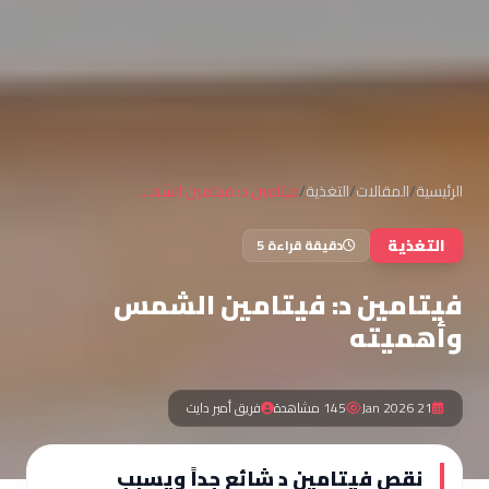
الرئيسية
/
المقالات
/
التغذية
/
فيتامين د: فيتامين الشمس وأهميته
التغذية
دقيقة قراءة 5
فيتامين د: فيتامين الشمس
وأهميته
21 Jan 2026
145 مشاهدة
فريق أمير دايت
نقص فيتامين د شائع جداً ويسبب