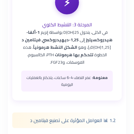
⚡
المرحلة 3: التنشيط الكلوي
في الكلى، يتحول 25(OH)D بواسطة إنزيم
1-ألفا-
هيدروكسيليز
إلى
1,25-ديهيدروكسي فيتامين د
[1,25(OH)₂D]، وهو
الشكل النشط هرمونياً
. هذه
الخطوة
تتحكم بها هرمونات
PTH، الكالسيوم،
الفوسفات، وFGF23.
معلومة:
عمر النصف 4-6 ساعات، يتحكم بالعمليات
اليومية
1.2 📊 العوامل المؤثرة على تصنيع فيتامين د