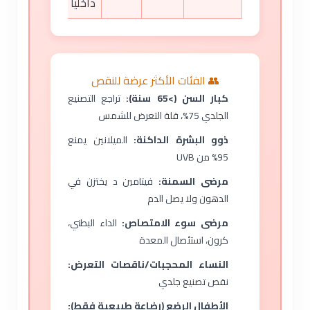
داخلياً
👥 الفئات الأكثر عرضة للنقص
كبار السن (>65 سنة):
تراجع التصنيع
الجلدي 75%، قلة التعرض للشمس
ذوو البشرة الداكنة:
الميلانين يمنع
95% من UVB
مرضى السمنة:
فيتامين د يختزن في
الدهون ولا يصل الدم
مرضى سوء الامتصاص:
الداء البطني،
كرون، استئصال المعدة
النساء المحجبات/ناقصات التعرض:
نقص تصنيع جلدي
الأطفال الرضع (رضاعة طبيعية فقط):