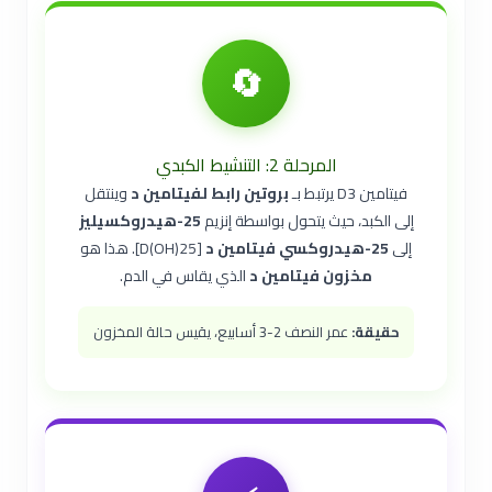
🔄
المرحلة 2: التنشيط الكبدي
فيتامين D3 يرتبط بـ
بروتين رابط لفيتامين د
وينتقل
إلى الكبد، حيث يتحول بواسطة إنزيم
25-هيدروكسيليز
إلى
25-هيدروكسي فيتامين د
[25(OH)D]. هذا هو
مخزون فيتامين د
الذي يقاس في الدم.
حقيقة:
عمر النصف 2-3 أسابيع، يقيس حالة المخزون