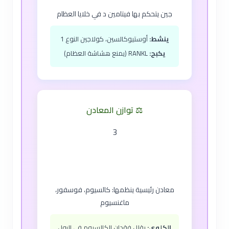
جين يتحكم بها فيتامين د في خلايا العظام
ينشط:
أوستيوكالسين، كولاجين النوع 1
يكبح:
RANKL (يمنع هشاشة العظام)
⚖️ توازن المعادن
3
معادن رئيسية ينظمها: كالسيوم، فوسفور،
ماغنسيوم
الكلوي:
يقلل فقدان الكالسيوم في البول