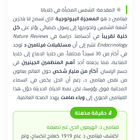
🌞 المقدمة: الشمس المخبأة في خلايانا
فيتامين د هو
المعجزة البيولوجية
التي تسمح لنا بتخزين
أشعة الشمس وتحويلها إلى رسول كيميائي يؤثر على
كل
خلية تقريباً
في أجسامنا. دراسة في
Nature Reviews
Endocrinology
تشير إلى أن
مستقبلات فيتامين د
توجد
في أكثر من 30 نسيجاً مختلفاً، من خلايا الدماغ إلى خلايا
المناعة، مما يجعله أحد
أهم المنظمين الجينيين
في
جسم الإنسان.
أكثر من مليار شخص
حول العالم يعانون
من نقص فيتامين د، رغم أن الحل يكمن في السماء
المجانية فوق رؤوسنا، لكن نمط الحياة الحديثة حوّل هذا
الفيتامين الحيوي إلى
وباء صامت
يهدد الصحة العالمية.
🔬 حقيقة مذهلة
فيتامين د: الهرمون الذي غير تصنيفه
اكتشف فيتامين د عام 1919 كعلاج للكساح، وتم