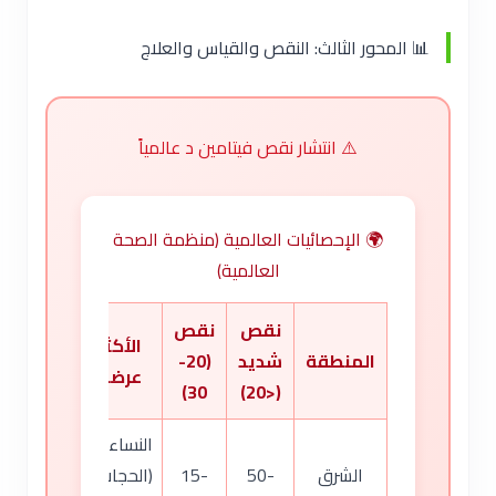
📊 المحور الثالث: النقص والقياس والعلاج
⚠️ انتشار نقص فيتامين د عالمياً
🌍 الإحصائيات العالمية (منظمة الصحة
العالمية)
نقص
نقص
الأكثر
المنطقة
شديد
(20-
عرضة
30)
(<20)
النساء
الشرق
50-
15-
(الحجاب)،