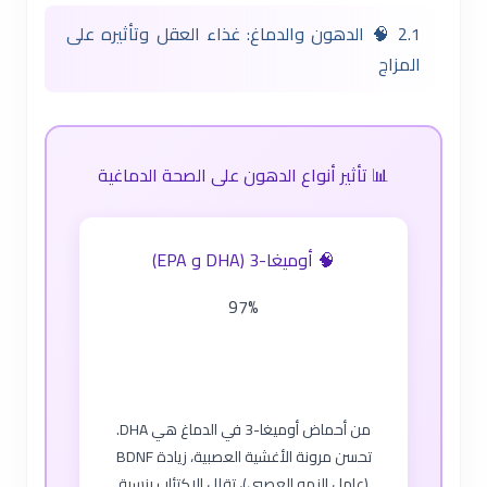
2.1 🧠 الدهون والدماغ: غذاء العقل وتأثيره على
المزاج
📊 تأثير أنواع الدهون على الصحة الدماغية
🧠 أوميغا-3 (DHA و EPA)
97%
من أحماض أوميغا-3 في الدماغ هي DHA.
تحسن مرونة الأغشية العصبية، زيادة BDNF
(عامل النمو العصبي)، تقلل الاكتئاب بنسبة