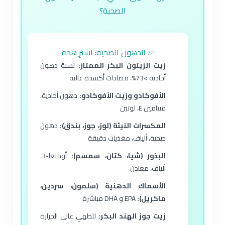
الصحية؟
✅ الدهون الصحية: اشترِ هذه
زيت الزيتون البكر الممتاز:
نسبة دهون
أحادية >73%، مضادات أكسدة عالية
الأفوكادو وزيت الأفوكادو:
دهون أحادية،
فيتامين E، لوتين
المكسرات النيئة (لوز، جوز، بندق):
دهون
صحية، ألياف، مغذيات دقيقة
البذور (شيا، كتان، سمسم):
أوميغا-3،
ألياف، معادن
الأسماك الدهنية (سلمون، سردين،
ماكريل):
EPA و DHA مباشرة
زيت جوز الهند البكر:
للطهي عالي الحرارة