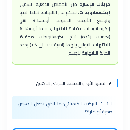
جزيئات الإشارة
من الأحماض الدهنية، تسمى
إيكوسانويدات
، تتحكم في الالتهاب، تجلط الدم،
وتوسع الأوعية الدموية. أوميغا-3 تنتج
إيكوسانويدات
مضادة للالتهاب
، بينما أوميغا-6
(بكميات زائدة) تنتج إيكوسانويدات
محفزة
للالتهاب
. التوازن بينهما (نسبة 1:1 إلى 1:4) يحدد
الحالة الالتهابية للجسم.
🧬 المحور الأول: التصنيف الجزيئي للدهون
1.1 🔬 التركيب الكيميائي: ما الذي يجعل الدهون
صحية أو ضارة؟