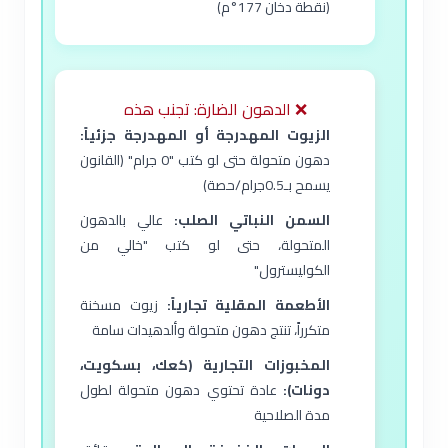
(نقطة دخان 177°م)
❌ الدهون الضارة: تجنب هذه
الزيوت المهدرجة أو المهدرجة جزئياً:
دهون متحولة حتى لو كتب "0 جرام" (القانون
يسمح بـ0.5جرام/حصة)
السمن النباتي الصلب:
عالي بالدهون
المتحولة، حتى لو كتب "خالي من
الكوليسترول"
الأطعمة المقلية تجارياً:
زيوت مسخنة
متكرراً، تنتج دهون متحولة وألدهيدات سامة
المخبوزات التجارية (كعك، بسكويت،
دونات):
عادة تحتوي دهون متحولة لطول
مدة الصلاحية