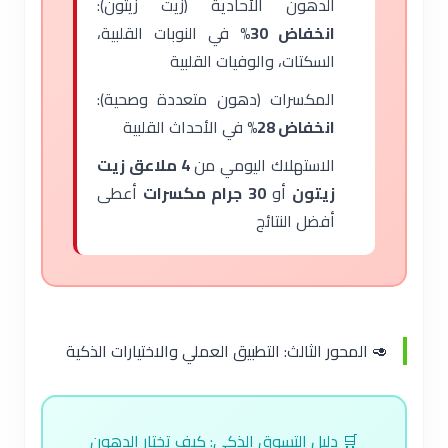
الدهون الأحادية (زيت زيتون):
انخفاض 30%
في النوبات القلبية،
السكتات، والوفيات القلبية
المكسرات (دهون متعددة وصحية):
انخفاض 28%
في الأحداث القلبية
الاستهلاك اليومي من
4 ملاعق زيت
زيتون
أو
30 جرام مكسرات
أعطى
أفضل النتائج
🥑 المحور الثالث: التطبيق العملي والاختيارات الذكية
🛒 دليل التسوق الذكي: كيف تختار الدهون