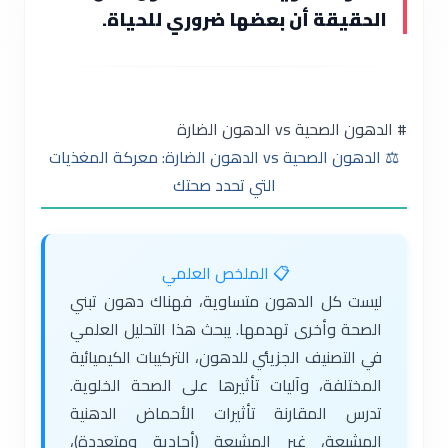
الحقيقة أن بعضها ضروري للحياة.
# الدهون الصحية vs الدهون الضارة
⚖️ الدهون الصحية vs الدهون الضارة: معركة المغذيات
التي تحدد صحتك
📋 الملخص العلمي
ليست كل الدهون متساوية، فهناك دهون تبني
الصحة وأخرى تهدمها. يبحث هذا التحليل العلمي
في التصنيف الجزيئي للدهون، التركيبات الكيميائية
المختلفة، وآليات تأثيرها على الصحة الخلوية.
تدرس المقارنة تأثيرات الأحماض الدهنية
المشبعة، غير المشبعة (أحادية ومتعددة)،