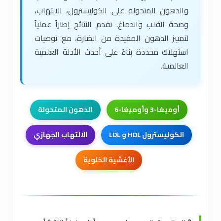
والدهون المتحولة على الكوليسترول، الالتهاب،
وصحة القلب والدماغ. تقدم النتائج إطاراً عملياً
لتمييز الدهون المفيدة من الضارة، مع توصيات
استهلاك محددة بناءً على أحدث الأدلة العلمية
العالمية.
أوميغا-3 وأوميغا-6
الدهون المتحولة
الكوليسترول HDL و LDL
الالتهاب الجهازي
الأغشية الخلوية