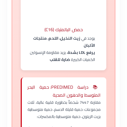
حمض البالمتيك (C16)
يوجد في
زيت النخيل، اللحم، منتجات
الألبان
يرفع LDL بشدة
، يزيد مقاومة الإنسولين
الكميات الكبيرة
ضارة للقلب
📚 دراسة PREDIMED: حمية البحر
المتوسط والدهون الصحية
مقارنة 7447 شخصاً بخطورة قلبية عالية، ثلاث
مجموعات: حمية قليلة الدسم، حمية متوسطية
بزيت الزيتون، حمية متوسطية بالمكسرات: