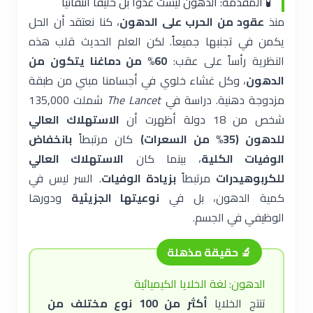
🧪 المقدمة: الدهون ليست عدواً بل حليفاً انتقائياً
منذ
عقود من الحرب على الدهون
، كنا نعتقد أن الحل
يكمن في تجنبها جميعاً. لكن العلم الحديث قلب هذه
النظرية رأساً على عقب:
60% من دماغنا يتكون من
الدهون
، وكل غشاء خلوي في أجسامنا مبني من طبقة
مزدوجة دهنية. دراسة في
The Lancet
شملت 135,000
شخص من 18 دولة أظهرت أن
الاستهلاك العالي
للدهون (35% من السعرات)
كان مرتبطاً
بانخفاض
الوفيات الكلية
، بينما كان
الاستهلاك العالي
للكربوهيدرات
مرتبطاً
بزيادة الوفيات
. السر ليس في
كمية الدهون، بل في
نوعيتها الجزيئية
ودورها
الوظيفي في الجسم.
🔬 حقيقة مذهلة
الدهون: لغة الخلايا الكيميائية
تنتج الخلايا
أكثر من 100 نوع مختلف من