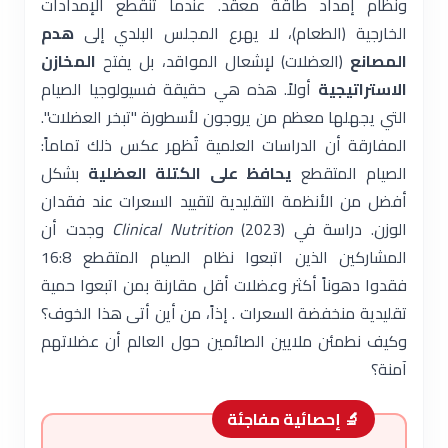
ونظام إمداد طاقة معقد. عندما تنقطع الإمدادات
الخارجية (الطعام)، لا يهرع المجلس البلدي إلى
هدم
المصانع
(العضلات) لإشعال المواقد، بل يفتح
المخازن
الاستراتيجية
أولاً. هذه هي حقيقة فسيولوجيا الصيام
التي يجهلها معظم من يروجون لأسطورة "تبخر العضلات".
المفارقة أن الدراسات العلمية تُظهر عكس ذلك تماماً:
الصيام المتقطع
يحافظ على الكتلة العضلية
بشكل
أفضل من الأنظمة التقليدية لتقييد السعرات عند فقدان
الوزن. دراسة في
Clinical Nutrition
(2023) وجدت أن
المشاركين الذين اتبعوا نظام الصيام المتقطع 16:8
فقدوا دهوناً أكثر وعضلات أقل مقارنة بمن اتبعوا حمية
تقليدية منخفضة السعرات . إذاً، من أين أتى هذا الخوف؟
وكيف نطمئن ملايين الصائمين حول العالم أن عضلاتهم
آمنة؟
🔬 إحصائية مفاجئة