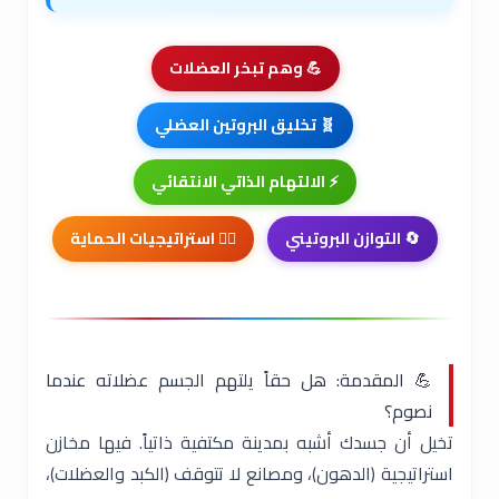
💪 وهم تبخر العضلات
🧬 تخليق البروتين العضلي
⚡ الالتهام الذاتي الانتقائي
🔄 التوازن البروتيني
🏋️‍♂️ استراتيجيات الحماية
💪 المقدمة: هل حقاً يلتهم الجسم عضلاته عندما
نصوم؟
تخيل أن جسدك أشبه بمدينة مكتفية ذاتياً. فيها مخازن
استراتيجية (الدهون)، ومصانع لا تتوقف (الكبد والعضلات)،