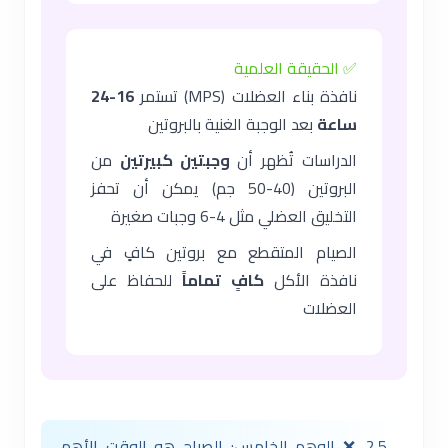
✅ الحقيقة العلمية
نافذة بناء العضلات (MPS) تستمر
16-24
ساعة
بعد الوجبة الغنية بالبروتين
الدراسات تُظهر أن
وجبتين كبيرتين
من
البروتين (40-50 جم) يمكن أن تحفز
التخليق العضلي مثل 4-6 وجبات صغيرة
الصيام المتقطع مع بروتين كافٍ في
نافذة الأكل
كافٍ تماماً
للحفاظ على
العضلات
2.5 ❌ الوهم الخامس: الصباح هو الوقت الأهم