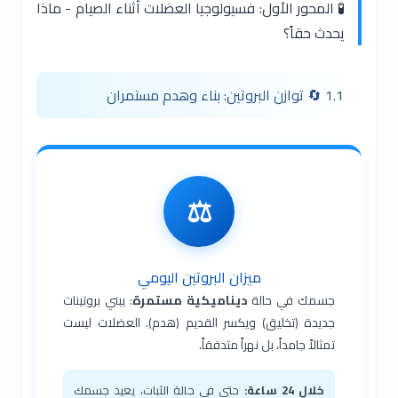
🧪 المحور الأول: فسيولوجيا العضلات أثناء الصيام - ماذا
يحدث حقاً؟
1.1 🔄 توازن البروتين: بناء وهدم مستمران
⚖️
ميزان البروتين اليومي
جسمك في حالة
ديناميكية مستمرة
: يبني بروتينات
جديدة (تخليق) ويكسر القديم (هدم). العضلات ليست
تمثالاً جامداً، بل نهراً متدفقاً.
خلال 24 ساعة:
حتى في حالة الثبات، يعيد جسمك