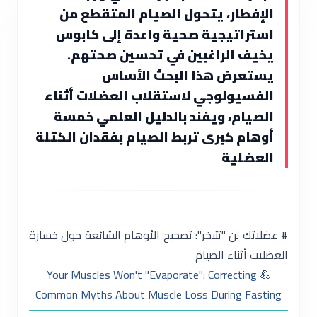
الإفطار، يتحول الصيام المتقطع من
استراتيجية صحية واعدة إلى كابوس
يخيف الراغبين في تحسين صحتهم.
يستعرض هذا البحث الأساس
الفسيولوجي لاستقلاب العضلات أثناء
الصيام، ويفند بالدليل العلمي خمسة
أوهام كبرى تربط الصيام بفقدان الكتلة
العضلية
# عضلاتك لن "تتبخر": تصحيح الأوهام الشائعة حول خسارة
العضلات أثناء الصيام
💪 Your Muscles Won't "Evaporate": Correcting
Common Myths About Muscle Loss During Fasting