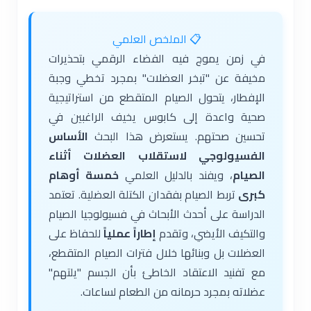
📋 الملخص العلمي
في زمن يموج فيه الفضاء الرقمي بتحذيرات
مخيفة عن "تبخر العضلات" بمجرد تخطي وجبة
الإفطار، يتحول الصيام المتقطع من استراتيجية
صحية واعدة إلى كابوس يخيف الراغبين في
تحسين صحتهم. يستعرض هذا البحث
الأساس
الفسيولوجي لاستقلاب العضلات أثناء
الصيام
، ويفند بالدليل العلمي
خمسة أوهام
كبرى
تربط الصيام بفقدان الكتلة العضلية. تعتمد
الدراسة على أحدث الأبحاث في فسيولوجيا الصيام
والتكيف الأيضي، وتقدم
إطاراً عملياً
للحفاظ على
العضلات بل وبنائها خلال فترات الصيام المتقطع،
مع تفنيد الاعتقاد الخاطئ بأن الجسم "يلتهم"
عضلاته بمجرد حرمانه من الطعام لساعات.