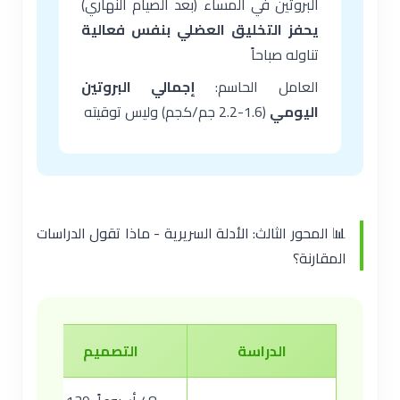
البروتين في المساء (بعد الصيام النهاري)
يحفز التخليق العضلي بنفس فعالية
تناوله صباحاً
العامل الحاسم:
إجمالي البروتين
اليومي
(1.6-2.2 جم/كجم) وليس توقيته
📊 المحور الثالث: الأدلة السريرية - ماذا تقول الدراسات
المقارنة؟
الدراسة
التصميم